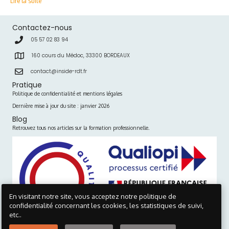
Lire la suite
Contactez-nous
05 57 02 83 94
160 cours du Médoc, 33300 BORDEAUX
contact@inside-rdt.fr
Pratique
Politique de confidentialité et mentions légales
Dernière mise à jour du site : janvier 2026
Blog
Retrouvez tous nos articles sur la formation professionnelle.
En visitant notre site, vous acceptez notre politique de
confidentialité concernant les cookies, les statistiques de suivi,
etc..
Visionner le certificat >>