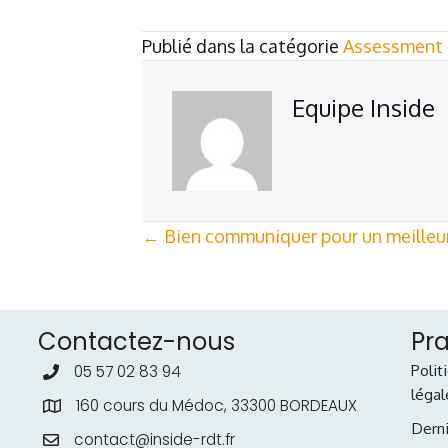
Publié dans la catégorie
Assessment 
Equipe Inside
Posts
← Bien communiquer pour un meille
navigation
Contactez-nous
Pr
Polit
05 57 02 83 94
légal
160 cours du Médoc, 33300 BORDEAUX
Derni
contact@inside-rdt.fr