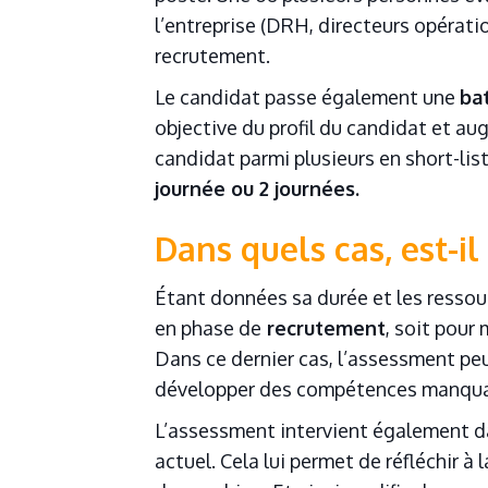
l’entreprise (DRH, directeurs opérati
recrutement.
Le candidat passe également une
ba
1) Est-ce que
objective du profil du candidat et aug
Non
candidat parmi plusieurs en short-lis
Parfois
journée ou 2 journées.
Souvent
Dans quels cas, est-il 
Toujours
2) Votre équipe
Étant données sa durée et les ressour
Non
en phase de
recrutement
, soit pour
Parfois
Dans ce dernier cas, l’assessment peu
Souvent
développer des compétences manqua
Toujours
3) Votre équi
L’assessment intervient également d
Non
actuel. Cela lui permet de réfléchir à
Parfois