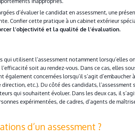
omportements inappropriés.
argées d’évaluer le candidat en assessment, une présen
nte. Confier cette pratique à un cabinet extérieur spécia
rcer l’objectivité et la qualité de l’évaluation.
Valider mes réponses
es qui utilisent l’assessment notamment lorsqu’elles 
e l’efficacité soit au rendez-vous. Dans ce cas, elles s
nt également concernées lorsqu’il s’agit d’embaucher à 
direction, etc.). Du côté des candidats, l’assessment 
eurs qui souhaitent évoluer. Dans les deux cas, il s’agit
rsonnes expérimentées, de cadres, d’agents de maîtris
cations d’un assessment ?