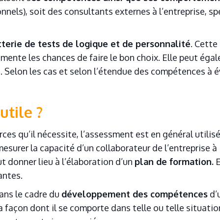
onnels), soit des consultants externes à l’entreprise, s
Êtes-vous un manager leader ?
tterie de tests de logique et de personnalité
. Cette
 vos collaborateurs sont engagés ?
mente les chances de faire le bon choix. Elle peut égale
t. Selon les cas et selon l’étendue des compétences à 
utile ?
 porte-t-elle les enjeux et la stratégie de l’entreprise ?
ces qu’il nécessite, l’assessment est en général utili
 mesurer la capacité d’un collaborateur de l’entreprise à
t donner lieu à l’élaboration d’un
plan de formation.
E
ntes.
pe est-elle impliquée dans les rituels de management mis en
ans le cadre du
développement des compétences
d’
 la façon dont il se comporte dans telle ou telle situati