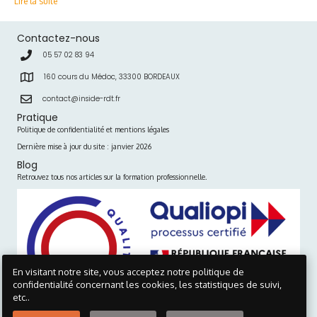
Lire la suite
Contactez-nous
05 57 02 83 94
160 cours du Médoc, 33300 BORDEAUX
contact@inside-rdt.fr
Pratique
Politique de confidentialité et mentions légales
Dernière mise à jour du site : janvier 2026
Blog
Retrouvez tous nos articles sur la formation professionnelle.
En visitant notre site, vous acceptez notre politique de
confidentialité concernant les cookies, les statistiques de suivi,
etc..
Visionner le certificat >>