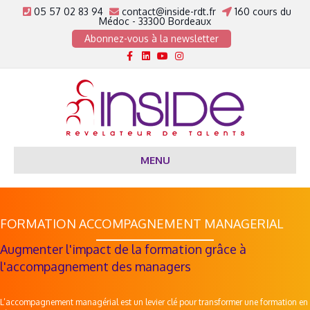
05 57 02 83 94
contact@inside-rdt.fr
160 cours du
Médoc - 33300 Bordeaux
Abonnez-vous à la newsletter
Facebook
Linkedin
Youtube
Instagram
MENU
FORMATION ACCOMPAGNEMENT MANAGERIAL
Augmenter l'impact de la formation grâce à
l'accompagnement des managers
L’accompagnement managérial est un levier clé pour transformer une formation en