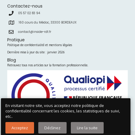
Contactez-nous
05 57 02 83 94
160 cours du Médoc, 33300 BORDEAUX
contact@inside-rdt.fr
Pratique
Politique de confidentialité et mentions légales
Dernière mise à jour du site : janvier 2026
Blog
Retrouvez tous nos articles sur la formation professionnelle.
En visitant notre site, vous acceptez notre politique de
confidentialité concernant les cookies, les statistiques de suivi,
etc..
Visionner le certificat >>
Acceptez
Déclinez
Lire la suite