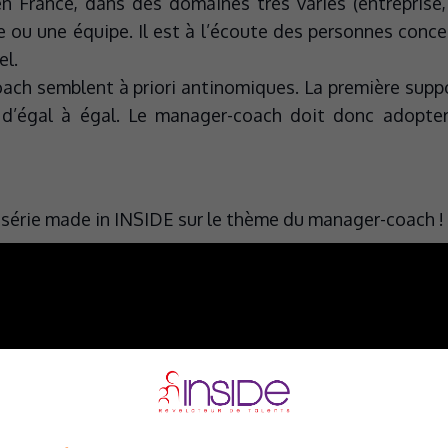
en France, dans des domaines très variés (entreprise,
ou une équipe. Il est à l’écoute des personnes conce
el.
ach semblent à priori antinomiques. La première supp
 d’égal à égal. Le manager-coach doit donc adopter 
série made in INSIDE sur le thème du manager-coach !