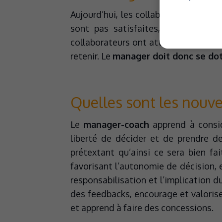
Aujourd’hui, les collaborateurs expri
sont pas satisfaites, ils n’hésite
collaborateurs ont atteint un certain
retenir. Le
manager doit donc se dot
Quelles sont les nouv
Le
manager-coach
apprend à consid
liberté de décider et de prendre d
prétextant qu’ainsi ce sera bien fai
favorisant l’autonomie de décision, 
responsabilisation et l’implication d
des feedbacks, encourage et valorise
et apprend à faire des concessions.