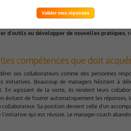
ment de plus en plus facilement leurs exigences envers
Valider mes réponses
nt pas à changer d’employeur. Et cette menace est
 niveau de compétences, d’autonomie et d’implication. 
er d’outils ou développer de nouvelles pratiques
, 
elles compétences que doit acqué
érer ses collaborateurs comme des personnes responsa
es initiatives. Beaucoup de managers hésitent à dél
t. En agissant de la sorte, ils rendent leurs collab
en évitant de fournir automatiquement les réponses, l
u collaborateur. Sa position devient celle d’un accomp
 l’initiative qui est réussie. Le manager-coach aband