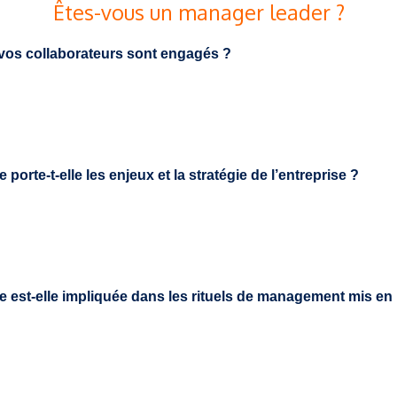
Êtes-vous un manager leader ?
 vos collaborateurs sont engagés ?
 porte-t-elle les enjeux et la stratégie de l’entreprise ?
pe est-elle impliquée dans les rituels de management mis en
d-il a une vraie nécessité ou est