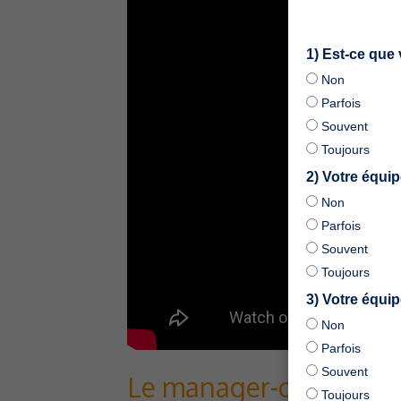
1) Est-ce que
Non
Parfois
Souvent
Toujours
2) Votre équipe
Non
Parfois
Souvent
Toujours
3) Votre équi
Non
Parfois
Souvent
Le manager-coach répon
Toujours