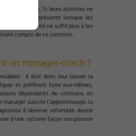
 leur hiérarchie. Si leurs attentes ne
 d’autant plus présente lorsque les
La seule autorité ne suffit plus à les
tenant compte de ce contexte.
rir un manager-coach ?
bles : il doit donc leur laisser la
éguer et préfèrent faire eux-mêmes,
orateurs dépendants. Au contraire, en
e manager suscite l’apprentissage, la
agnateur. Il observe, reformule, donne
onne d’une certaine façon son pouvoir