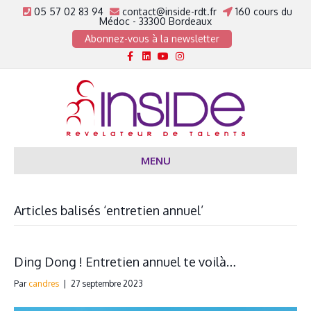
05 57 02 83 94
contact@inside-rdt.fr
160 cours du
Médoc - 33300 Bordeaux
Abonnez-vous à la newsletter
Facebook
Linkedin
Youtube
Instagram
MENU
Articles balisés ‘entretien annuel’
Ding Dong ! Entretien annuel te voilà…
Par
candres
|
27 septembre 2023