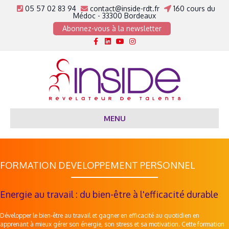
05 57 02 83 94
contact@inside-rdt.fr
160 cours du
Médoc - 33300 Bordeaux
Abonnez-vous à la newsletter
Facebook
Linkedin
Youtube
Instagram
MENU
FORMATION DEVELOPPEMENT PERSONNEL
Energie au travail : du bien-être à l'efficacité durable
Développer le bien-être au travail et gagner en efficacité au quotidien en
apprenant à mieux gérer son énergie, son stress et sa motivation. Cette formation