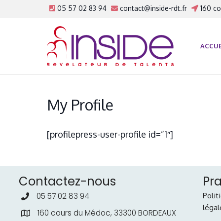
05 57 02 83 94
contact@inside-rdt.fr
160 co
ACCUE
My Profile
[profilepress-user-profile id=”1″]
Contactez-nous
Pr
Polit
05 57 02 83 94
légal
160 cours du Médoc, 33300 BORDEAUX