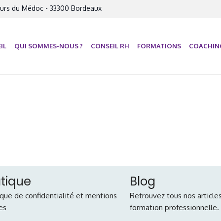
urs du Médoc - 33300 Bordeaux
IL
QUI SOMMES-NOUS ?
CONSEIL RH
FORMATIONS
COACHIN
atique
Blog
ique de confidentialité et mentions
Retrouvez tous nos articles
es
formation professionnelle.