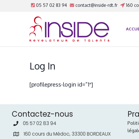
05 57 02 83 94
contact@inside-rdt.fr
160 co
ACCUE
Log In
[profilepress-login id=”1″]
Contactez-nous
Pr
Polit
05 57 02 83 94
légal
160 cours du Médoc, 33300 BORDEAUX