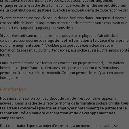
la réalisation de vos missions ? Rappelez-vous aussi que
les dépenses
engagées
dans le cadre de la formation que vous demandez
seront déduites
de la contribution obligatoire
que votre employeur devra de toute façon verser.
Si votre demande est motivée par un désir d’évolution dans l’entreprise, il devrait
être possible de lister les arguments permettant de montrer à votre employeur que
ce projet est gagnant-gagnant pour vous deux.
Si vous êtes suffisamment motivé, mais que votre employeur a l’air difficile à
convaincre, pourquoi ne pas
négocier votre formation à la place d’une prime
ou d’une augmentation
? (N’oubliez pas que vous êtes acteur de votre
formation. Si elle sert aujourd’hui l’entreprise, elle profite aussi à votre employabilité
future).
Enfin, si cette demande de formation concerne un projet personnel, il est parfois
bénéfique de jouer franc jeu. Certaines entreprises proposent des formations
permettant à leurs salariés de rebondir. Cela leur permet de se séparer en bonne
intelligence !
Conclusion
Nous insistions sur un point au début de l’article. Il est bon de le rappeler à
nouveau. Dans le cadre de la récente réforme de la formation professionnelle,
tous
les acteurs concernés (salarié et employeur notamment) se partagent la
responsabilité en matière d’adaptation et de développement des
compétences
.
Il est donc naturel que chacun(e) d’entre nous, à un moment ou un autre, se